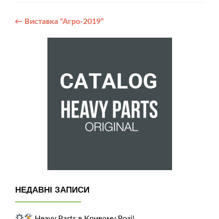
Post
←
Виставка “Агро-2019”
navigation
НЕДАВНІ ЗАПИСИ
Heavy Parts в Кривому Розі!