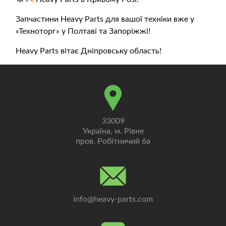
Запчастини Heavy Parts для вашої техніки вже у
«Техноторг» у Полтаві та Запоріжжі!
Heavy Parts вітає Дніпровську область!
33009
Україна, м. Рівне
пров. Робітничий 6а
info@heavy-parts.com