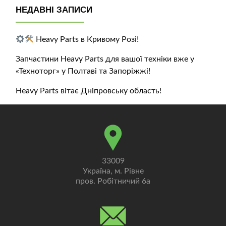
НЕДАВНІ ЗАПИСИ
Heavy Parts в Кривому Розі!
Запчастини Heavy Parts для вашої техніки вже у
«Техноторг» у Полтаві та Запоріжжі!
Heavy Parts вітає Дніпровську область!
33009
Україна, м. Рівне
пров. Робітничий 6а