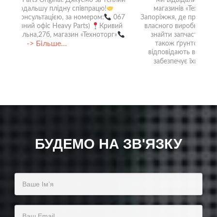
магазинів «Техноторг» у містах Полтава та
Запоріжжя, де представили асортимент продукції
власного виробництва. У магазинах ви зможете
знайти запчастини для комбайнів, сівалок, а
також ґрунтообробної техніки. Всі деталі
відповідають високим стандартам якості, що
-> Більше…
забезпечує їхню надійність та
БУДЕМО НА ЗВ'ЯЗКУ