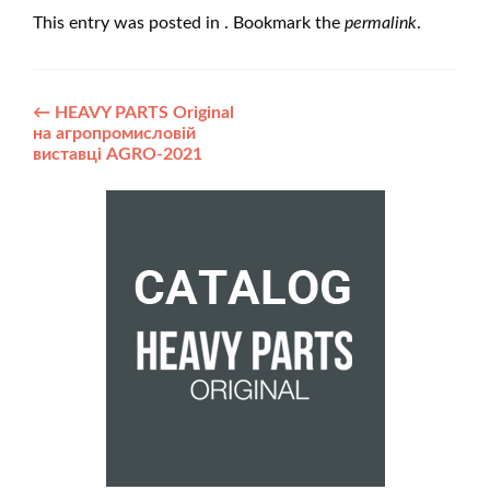
This entry was posted in . Bookmark the
permalink
.
Post
←
HEAVY PARTS Original
на агропромисловій
navigation
виставці AGRO-2021