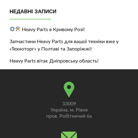
НЕДАВНІ ЗАПИСИ
Heavy Parts в Кривому Розі!
Запчастини Heavy Parts для вашої техніки вже у
«Техноторг» у Полтаві та Запоріжжі!
Heavy Parts вітає Дніпровську область!
33009
Україна, м. Рівне
пров. Робітничий 6а