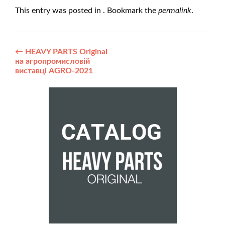
This entry was posted in . Bookmark the
permalink
.
Post
←
HEAVY PARTS Original
на агропромисловій
navigation
виставці AGRO-2021