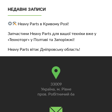
НЕДАВНІ ЗАПИСИ
Heavy Parts в Кривому Розі!
Запчастини Heavy Parts для вашої техніки вже у
«Техноторг» у Полтаві та Запоріжжі!
Heavy Parts вітає Дніпровську область!
33009
Україна, м. Рівне
пров. Робітничий 6а