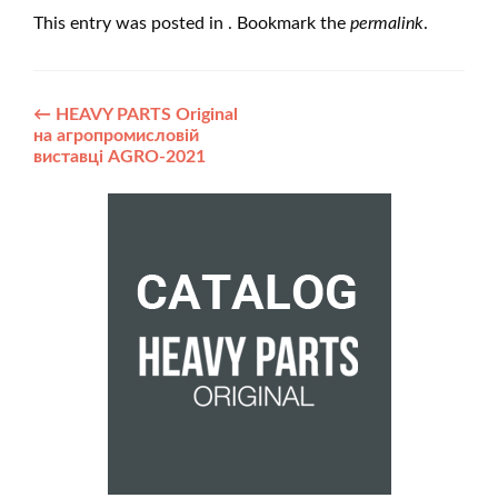
This entry was posted in . Bookmark the
permalink
.
Post
←
HEAVY PARTS Original
на агропромисловій
navigation
виставці AGRO-2021