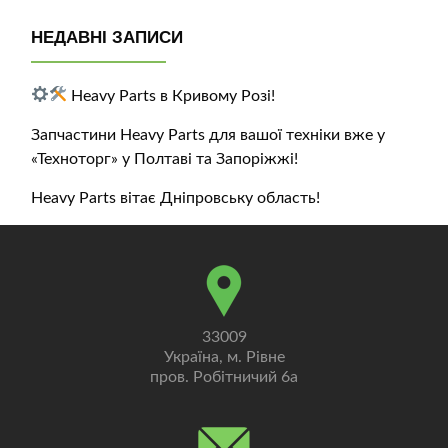
НЕДАВНІ ЗАПИСИ
Heavy Parts в Кривому Розі!
Запчастини Heavy Parts для вашої техніки вже у
«Техноторг» у Полтаві та Запоріжжі!
Heavy Parts вітає Дніпровську область!
33009
Україна, м. Рівне
пров. Робітничий 6а