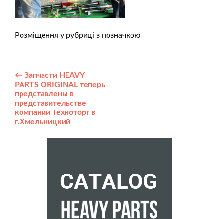
Розміщення у рубриці з позначкою
Post
←
Запчасти HEAVY
PARTS ORIGINAL теперь
navigation
представлены в
представительстве
компании Техноторг в
г.Хмельницкий