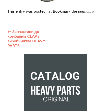
This entry was posted in . Bookmark the
permalink
.
Post
←
Запчастини до
комбайнів CLAAS
navigation
виробництва HEAVY
PARTS