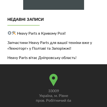
НЕДАВНІ ЗАПИСИ
Heavy Parts в Кривому Розі!
Запчастини Heavy Parts для вашої техніки вже у
«Техноторг» у Полтаві та Запоріжжі!
Heavy Parts вітає Дніпровську область!
33009
Україна, м. Рівне
пров. Робітничий 6а