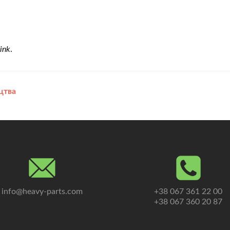
ink
.
цтва
info@heavy-parts.com
+38 067 361 22 00
+38 067 360 20 87