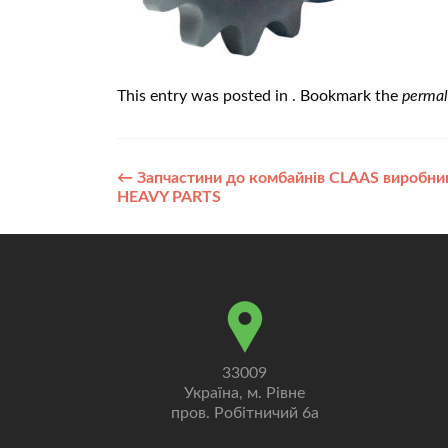
This entry was posted in . Bookmark the
permal
Post
←
Запчастини до комбайнів CLAAS виробни
HEAVY PARTS
navigation
33009
Україна, м. Рівне
пров. Робітничий 6а