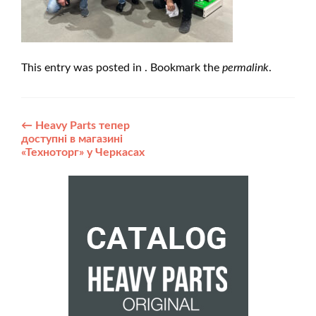
This entry was posted in . Bookmark the
permalink
.
Post
←
Heavy Parts тепер
доступні в магазині
navigation
«Техноторг» у Черкасах