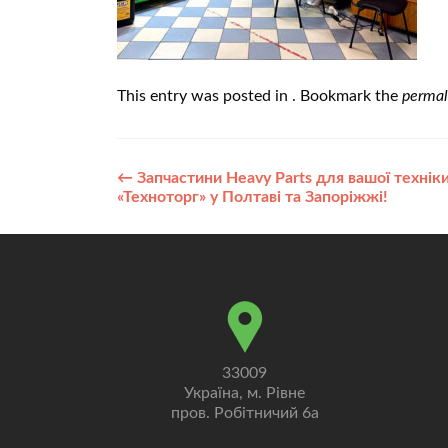
This entry was posted in . Bookmark the
permal
Post
←
Запчастини Heavy Parts для вашої технік
«Техноторг» у Полтаві та Запоріжжі!
navigation
33009
Україна, м. Рівне
пров. Робітничий 6а