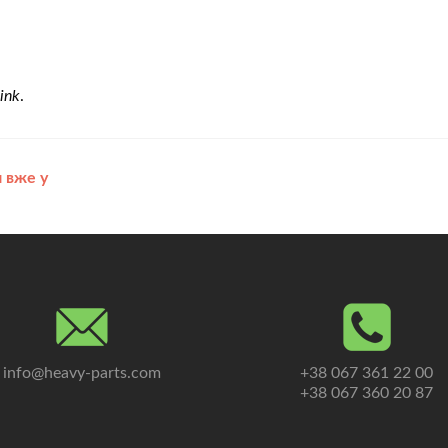
ink
.
и вже у
info@heavy-parts.com
+38 067 361 22 00
+38 067 360 20 87