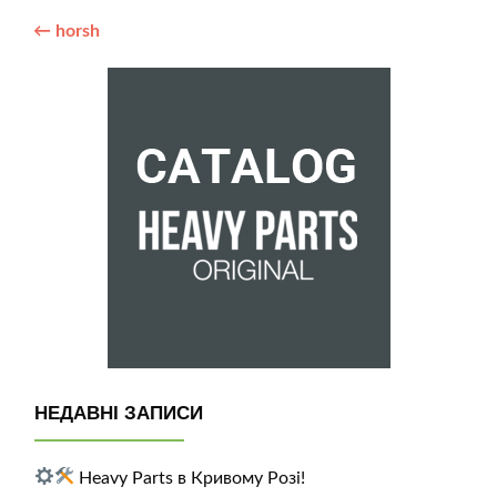
Post
←
horsh
navigation
НЕДАВНІ ЗАПИСИ
Heavy Parts в Кривому Розі!