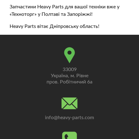
Запчастини Heavy Parts для вашої техніки вже у
«Техноторг» у Полтаві та Запоріжжі!
Heavy Parts вітає Дніпровську область!
33009
Україна, м. Рівне
пров. Робітничий 6а
info@heavy-parts.com