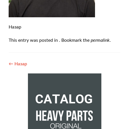
Назар
This entry was posted in . Bookmark the
permalink
.
Post
←
Назар
navigation