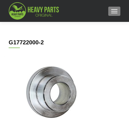
MENU
G17722000-2