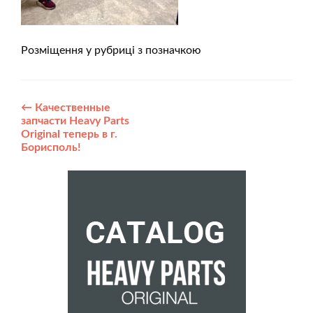
Розміщення у рубриці з позначкою
Post
←
Качественные
запчасти Heavy Parts
navigation
Original теперь в г.
Борисполь!