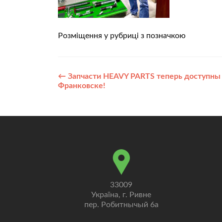
Розміщення у рубриці з позначкою
Post
←
Запчасти HEAVY PARTS теперь доступны 
Франковске!
navigation
33009
Україна, г. Ривне
пер. Робитнычый 6а