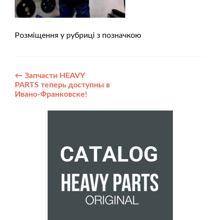
Розміщення у рубриці з позначкою
Post
←
Запчасти HEAVY
PARTS теперь доступны в
navigation
Ивано-Франковске!