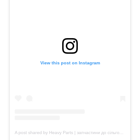
View this post on Instagram
A post shared by Heavy Parts | запчастини до сільгосптехніки (@heavy_parts.ua)